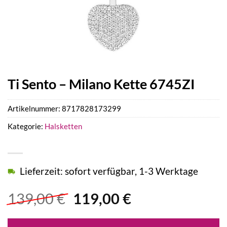
Ti Sento – Milano Kette 6745ZI
Artikelnummer:
8717828173299
Kategorie:
Halsketten
Lieferzeit: sofort verfügbar, 1-3 Werktage
Ursprünglicher
Aktueller
139,00
€
119,00
€
Preis
Preis
war:
ist: