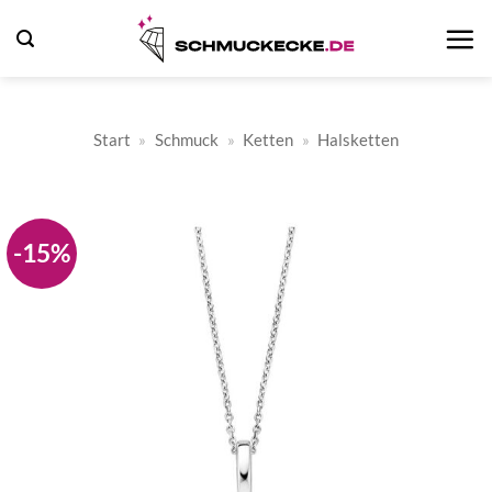
Zum
Inhalt
springen
Start
»
Schmuck
»
Ketten
»
Halsketten
-15%