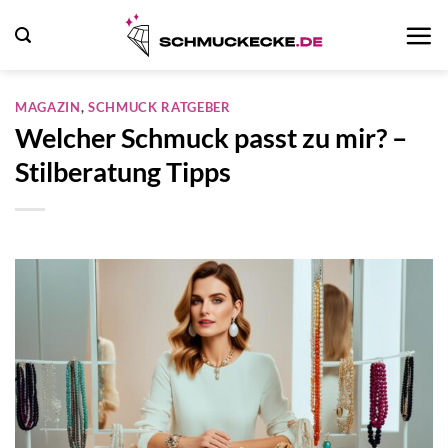
Zum
Inhalt
springen
MAGAZIN
,
SCHMUCK RATGEBER
Welcher Schmuck passt zu mir? –
Stilberatung Tipps