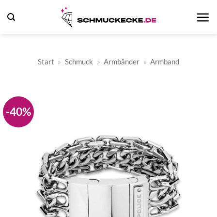
Zum
Inhalt
springen
Start
»
Schmuck
»
Armbänder
»
Armband
-40%