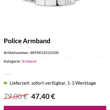
Police Armband
Artikelnummer:
4894816016500
Kategorie:
Armband
Lieferzeit: sofort verfügbar, 1-3 Werktage
Ursprünglicher
Aktueller
79,00
€
47,40
€
Preis
Preis
war:
ist: