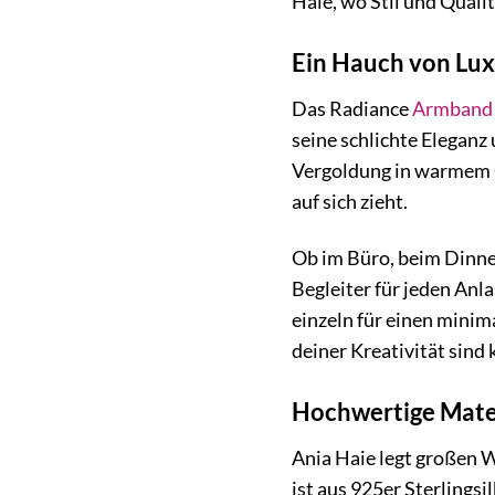
Haie, wo Stil und Quali
Ein Hauch von Lux
Das Radiance
Armband
seine schlichte Eleganz
Vergoldung in warmem Ge
auf sich zieht.
Ob im Büro, beim Dinner
Begleiter für jeden Anla
einzeln für einen mini
deiner Kreativität sind 
Hochwertige Mater
Ania Haie legt großen 
ist aus 925er Sterlings