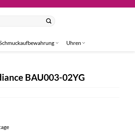
Schmuckaufbewahrung
Uhren
diance BAU003-02YG
tage