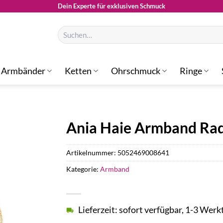
Dein Experte für exklusiven Schmuck
Suchen
nach:
Armbänder
Ketten
Ohrschmuck
Ringe
Ania Haie Armband Ra
Artikelnummer:
5052469008641
Kategorie:
Armband
Lieferzeit: sofort verfügbar, 1-3 Werk