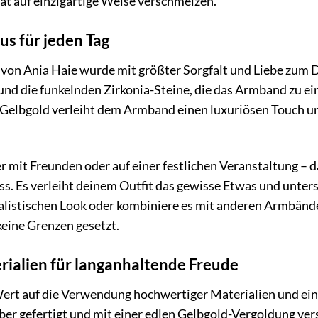
tät auf einzigartige Weise verschmelzen.
us für jeden Tag
von Ania Haie wurde mit größter Sorgfalt und Liebe zum Det
 und die funkelnden Zirkonia-Steine, die das Armband zu 
lbgold verleiht dem Armband einen luxuriösen Touch und s
 mit Freunden oder auf einer festlichen Veranstaltung – 
ss. Es verleiht deinem Outfit das gewisse Etwas und unters
malistischen Look oder kombiniere es mit anderen Armbän
keine Grenzen gesetzt.
ialien für langanhaltende Freude
Wert auf die Verwendung hochwertiger Materialien und ei
ilber gefertigt und mit einer edlen Gelbgold-Vergoldung ve