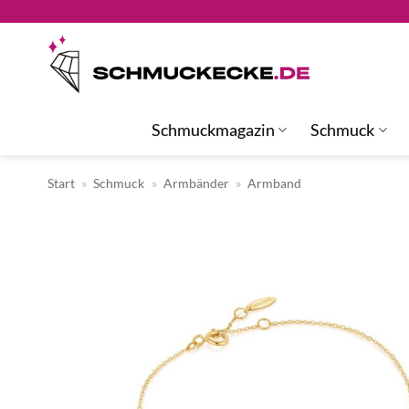
Zum
Inhalt
springen
Schmuckmagazin
Schmuck
Start
»
Schmuck
»
Armbänder
»
Armband