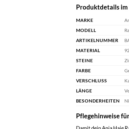
Produktdetails im
MARKE
An
MODELL
Ra
ARTIKELNUMMER
B
MATERIAL
92
STEINE
Zi
FARBE
Ge
VERSCHLUSS
Ka
LÄNGE
Ve
BESONDERHEITEN
Ni
Pflegehinweise fü
Damit dein Ania Haie Ra