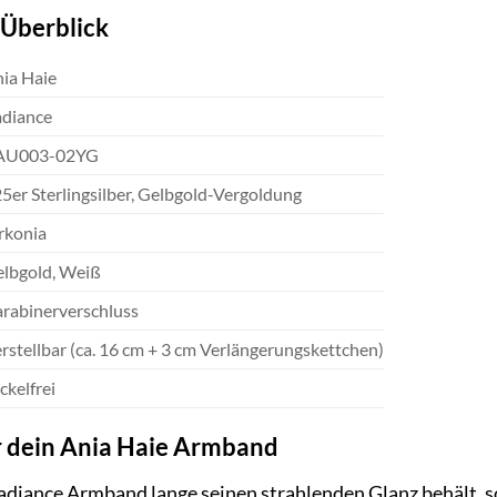
 Überblick
ia Haie
diance
AU003-02YG
5er Sterlingsilber, Gelbgold-Vergoldung
rkonia
lbgold, Weiß
rabinerverschluss
rstellbar (ca. 16 cm + 3 cm Verlängerungskettchen)
ckelfrei
r dein Ania Haie Armband
diance Armband lange seinen strahlenden Glanz behält, so