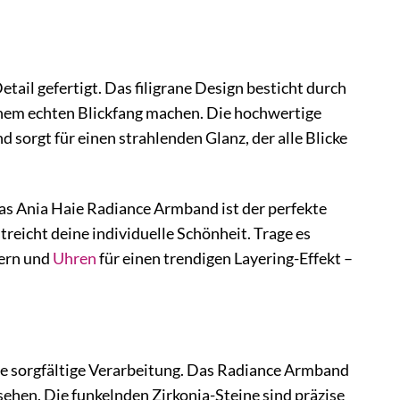
ail gefertigt. Das filigrane Design besticht durch
einem echten Blickfang machen. Die hochwertige
orgt für einen strahlenden Glanz, der alle Blicke
das Ania Haie Radiance Armband ist der perfekte
treicht deine individuelle Schönheit. Trage es
dern und
Uhren
für einen trendigen Layering-Effekt –
ne sorgfältige Verarbeitung. Das Radiance Armband
rsehen. Die funkelnden Zirkonia-Steine sind präzise