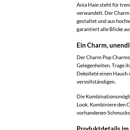
Ania Haie steht für tre
verwandelt. Der Charm P
gestaltet und aus hochw
garantiert alle Blicke au
Ein Charm, unendl
Der Charm Pop Charms NC
Gelegenheiten. Trage ih
Dekolleté einen Hauch v
vervollständigen.
Die Kombinationsmöglich
Look. Kombiniere den 
vorhandenen Schmuckstüc
Produktdetails im