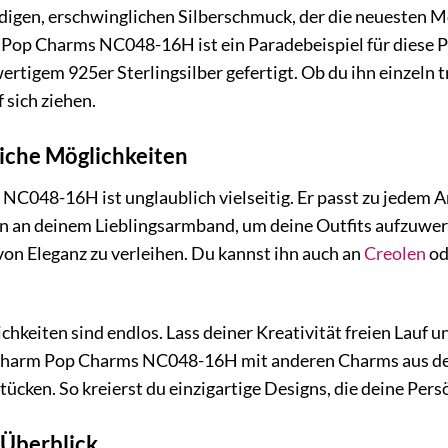
ndigen, erschwinglichen Silberschmuck, der die neuesten 
op Charms NC048-16H ist ein Paradebeispiel für diese Philo
ertigem 925er Sterlingsilber gefertigt. Ob du ihn einzeln 
f sich ziehen.
iche Möglichkeiten
048-16H ist unglaublich vielseitig. Er passt zu jedem An
n an deinem Lieblingsarmband, um deine Outfits aufzuwert
on Eleganz zu verleihen. Du kannst ihn auch an
Creolen
od
keiten sind endlos. Lass deiner Kreativität freien Lauf 
Charm Pop Charms NC048-16H mit anderen Charms aus der 
ken. So kreierst du einzigartige Designs, die deine Persö
 Überblick