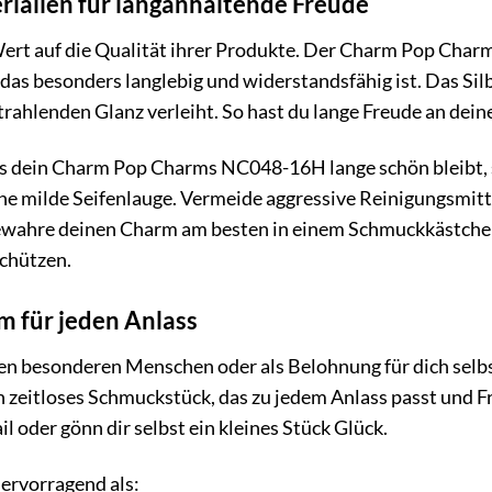
ialien für langanhaltende Freude
Wert auf die Qualität ihrer Produkte. Der Charm Pop Ch
, das besonders langlebig und widerstandsfähig ist. Das Si
trahlenden Glanz verleiht. So hast du lange Freude an de
ss dein Charm Pop Charms NC048-16H lange schön bleibt, s
ne milde Seifenlauge. Vermeide aggressive Reinigungsmitte
wahre deinen Charm am besten in einem Schmuckkästchen 
schützen.
m für jeden Anlass
nen besonderen Menschen oder als Belohnung für dich se
ein zeitloses Schmuckstück, das zu jedem Anlass passt und 
l oder gönn dir selbst ein kleines Stück Glück.
ervorragend als: