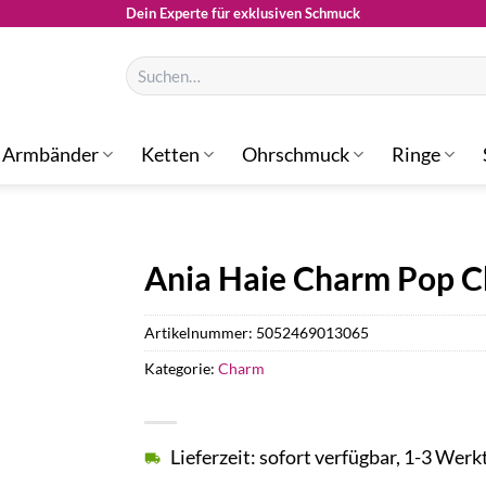
Dein Experte für exklusiven Schmuck
Suchen
nach:
Armbänder
Ketten
Ohrschmuck
Ringe
Ania Haie Charm Pop 
Artikelnummer:
5052469013065
Kategorie:
Charm
Lieferzeit: sofort verfügbar, 1-3 Werk