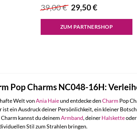
Ursprünglicher
Aktueller
39,00
€
29,50
€
Preis
Preis
war:
ist:
ZUM PARTNERSHOP
39,00 €
29,50 €.
rm Pop Charms NC048-16H: Verleihe
rhafte Welt von
Ania Haie
und entdecke den
Charm
Pop Cha
Er ist ein Ausdruck deiner Persönlichkeit, ein kleiner Bot
 Charm kannst du deinem
Armband
, deiner
Halskette
oder
dividuellen Stil zum Strahlen bringen.