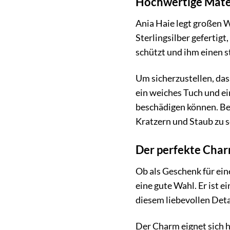
Hochwertige Mater
Ania Haie legt großen 
Sterlingsilber gefertigt
schützt und ihm einen s
Um sicherzustellen, da
ein weiches Tuch und ei
beschädigen können. Be
Kratzern und Staub zu 
Der perfekte Char
Ob als Geschenk für ei
eine gute Wahl. Er ist 
diesem liebevollen Detai
Der Charm eignet sich h