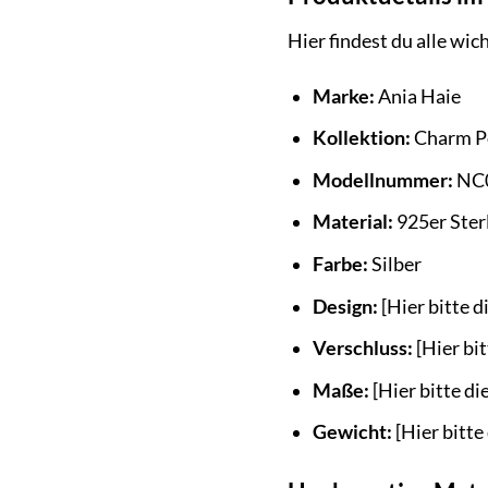
Hier findest du alle w
Marke:
Ania Haie
Kollektion:
Charm P
Modellnummer:
NC
Material:
925er Sterl
Farbe:
Silber
Design:
[Hier bitte 
Verschluss:
[Hier bit
Maße:
[Hier bitte d
Gewicht:
[Hier bitt