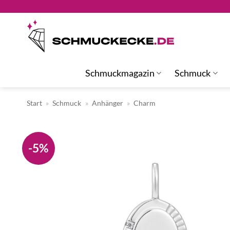
Zum
Inhalt
springen
Schmuckmagazin
Schmuck
Start
»
Schmuck
»
Anhänger
»
Charm
-5%