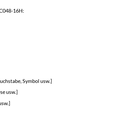
 NC048-16H:
Buchstabe, Symbol usw.]
Öse usw.]
usw.]