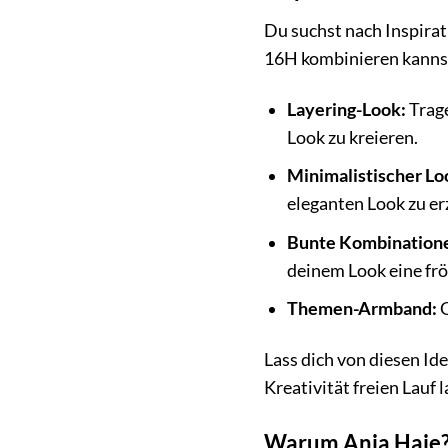
Du suchst nach Inspira
16H kombinieren kanns
Layering-Look:
Trage
Look zu kreieren.
Minimalistischer Lo
eleganten Look zu er
Bunte Kombination
deinem Look eine frö
Themen-Armband:
G
Lass dich von diesen Id
Kreativität freien Lauf
Warum Ania Haie