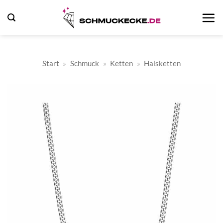
Zum
Inhalt
springen
Start
»
Schmuck
»
Ketten
»
Halsketten