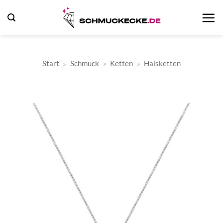
Zum
Inhalt
springen
Start
»
Schmuck
»
Ketten
»
Halsketten