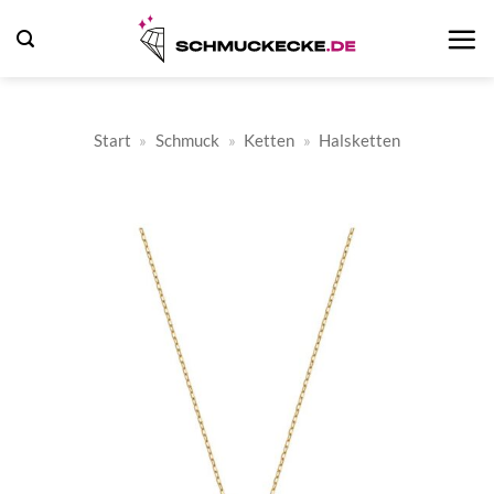
Zum
Inhalt
springen
Start
»
Schmuck
»
Ketten
»
Halsketten