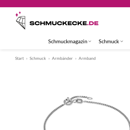
Zum
Inhalt
springen
Schmuckmagazin
Schmuck
Start
»
Schmuck
»
Armbänder
»
Armband