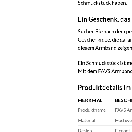
Schmuckstück haben.
Ein Geschenk, da
Suchen Sie nach dem p
Geschenkidee, die garan
diesem Armband zeigen 
Ein Schmuckstück ist me
Mit dem FAVS Armband 8
Produktdetails im
MERKMAL
BESCH
Produktname
FAVS A
Material
Hochwer
Design
Elegant, 