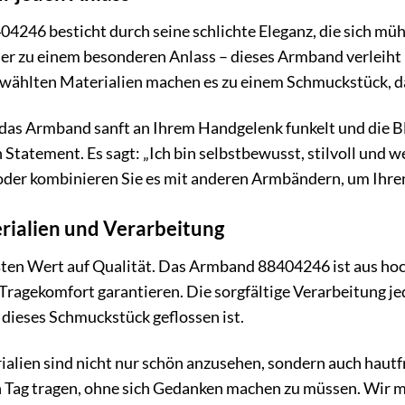
46 besticht durch seine schlichte Eleganz, die sich mühel
r zu einem besonderen Anlass – dieses Armband verleiht I
gewählten Materialien machen es zu einem Schmuckstück, d
e das Armband sanft an Ihrem Handgelenk funkelt und die Blic
 Statement. Es sagt: „Ich bin selbstbewusst, stilvoll und wei
der kombinieren Sie es mit anderen Armbändern, um Ihren 
ialien und Verarbeitung
ten Wert auf Qualität. Das Armband 88404246 ist aus hoch
agekomfort garantieren. Die sorgfältige Verarbeitung jed
dieses Schmuckstück geflossen ist.
lien sind nicht nur schön anzusehen, sondern auch hautfr
 Tag tragen, ohne sich Gedanken machen zu müssen. Wir mö