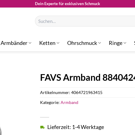
Dein Experte für exklusiven Schmuck
Suchen
nach:
Armbänder
Ketten
Ohrschmuck
Ringe
FAVS Armband 884042
Artikelnummer:
4064721963415
Kategorie:
Armband
Lieferzeit: 1-4 Werktage