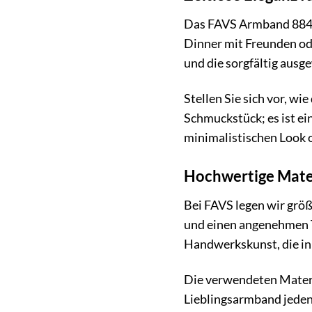
Das FAVS Armband 884042
Dinner mit Freunden ode
und die sorgfältig aus
Stellen Sie sich vor, wi
Schmuckstück; es ist ein
minimalistischen Look o
Hochwertige Mater
Bei FAVS legen wir größ
und einen angenehmen Tr
Handwerkskunst, die in 
Die verwendeten Materia
Lieblingsarmband jeden