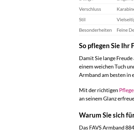
Verschluss
Karabin
Stil
Vielseit
Besonderheiten
Feine De
So pflegen Sie Ih
Damit Sie lange Freude 
einem weichen Tuch und
Armband am besten in e
Mit der richtigen
Pflege
an seinem Glanz erfreue
Warum Sie sich fü
Das FAVS Armband 884042