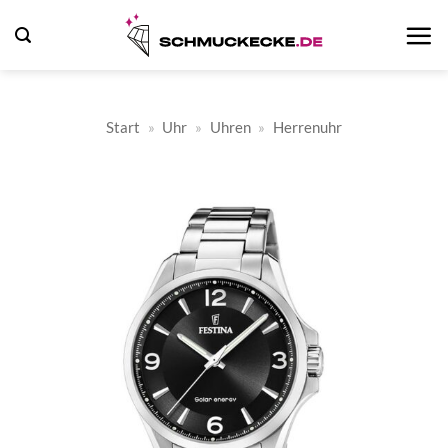
Zum
Inhalt
springen
Start
»
Uhr
»
Uhren
»
Herrenuhr