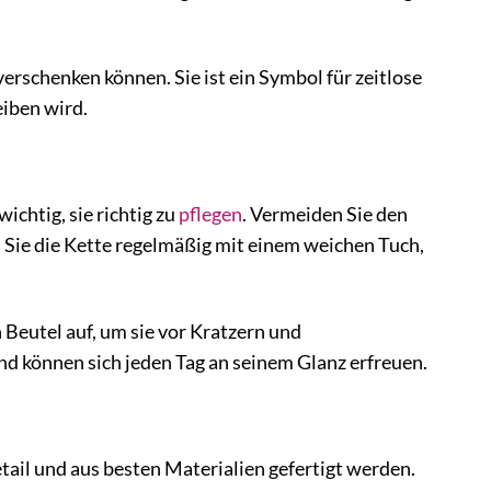
verschenken können. Sie ist ein Symbol für zeitlose
eiben wird.
chtig, sie richtig zu
pflegen
. Vermeiden Sie den
Sie die Kette regelmäßig mit einem weichen Tuch,
eutel auf, um sie vor Kratzern und
d können sich jeden Tag an seinem Glanz erfreuen.
ail und aus besten Materialien gefertigt werden.