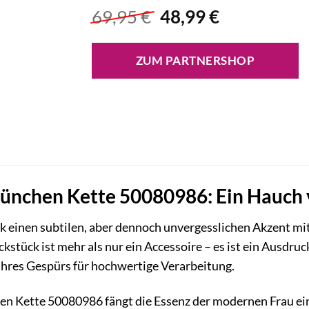
Ursprünglicher
Aktueller
69,95
€
48,99
€
Preis
Preis
war:
ist:
ZUM PARTNERSHOP
69,95 €
48,99 €.
ünchen Kette 50080986: Ein Hauch v
k einen subtilen, aber dennoch unvergesslichen Akzent mi
stück ist mehr als nur ein Accessoire – es ist ein Ausdruc
Ihres Gespürs für hochwertige Verarbeitung.
n Kette 50080986 fängt die Essenz der modernen Frau ein: