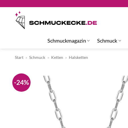
Zum
Inhalt
springen
Schmuckmagazin
Schmuck
Start
»
Schmuck
»
Ketten
»
Halsketten
-24%