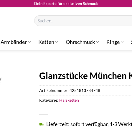
Dein Experte für exklusiven Schmuck
Suchen
nach:
Armbänder
Ketten
Ohrschmuck
Ringe
Glanzstücke München 
Artikelnummer:
4251813784748
Kategorie:
Halsketten
Lieferzeit: sofort verfügbar, 1-3 Werk