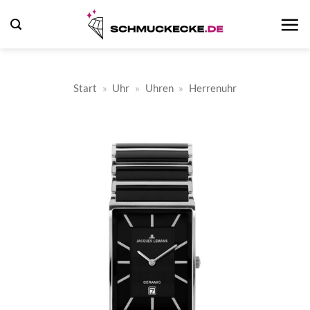
Zum
Inhalt
springen
Start
»
Uhr
»
Uhren
»
Herrenuhr