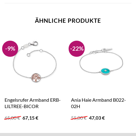
ÄHNLICHE PRODUKTE
-9%
-22%
Engelsrufer Armband ERB-
Ania Haie Armband B022-
LILTREE-BICOR
02H
Ursprünglicher
Aktueller
Ursprünglicher
Aktueller
65,00
€
67,15
€
55,00
€
47,03
€
Preis
Preis
Preis
Preis
war:
ist:
war:
ist:
65,00 €
67,15 €.
55,00 €
47,03 €.