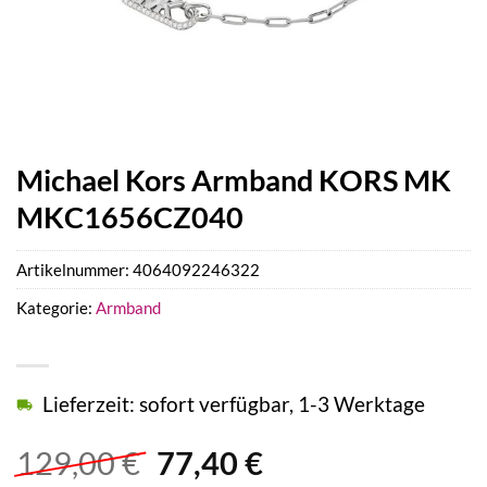
Michael Kors Armband KORS MK
MKC1656CZ040
Artikelnummer:
4064092246322
Kategorie:
Armband
Lieferzeit: sofort verfügbar, 1-3 Werktage
Ursprünglicher
Aktueller
129,00
€
77,40
€