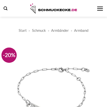
Zum
Inhalt
springen
Start
»
Schmuck
»
Armbänder
»
Armband
-20%