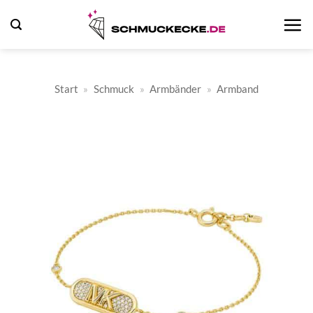
Zum
Inhalt
springen
Start
»
Schmuck
»
Armbänder
»
Armband