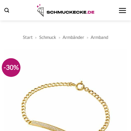
Zum
Inhalt
springen
Start
»
Schmuck
»
Armbänder
»
Armband
-30%