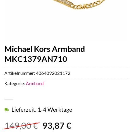
Michael Kors Armband
MKC1379AN710
Artikelnummer:
4064092021172
Kategorie:
Armband
Lieferzeit: 1-4 Werktage
Ursprünglicher
Aktueller
149,00
€
93,87
€