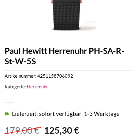
Paul Hewitt Herrenuhr PH-SA-R-
St-W-5S
Artikelnummer:
4251158706092
Kategorie:
Herrenuhr
Lieferzeit: sofort verfügbar, 1-3 Werktage
Ursprünglicher
Aktueller
179,00
€
125,30
€