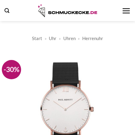
Zum
Inhalt
springen
Start
»
Uhr
»
Uhren
»
Herrenuhr
-30%