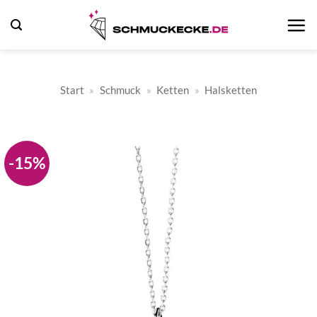
Zum
Inhalt
springen
Start
»
Schmuck
»
Ketten
»
Halsketten
-15%