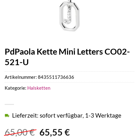
PdPaola Kette Mini Letters CO02-
521-U
Artikelnummer:
8435511736636
Kategorie:
Halsketten
Lieferzeit: sofort verfügbar, 1-3 Werktage
Ursprünglicher
Aktueller
65,00
€
65,55
€