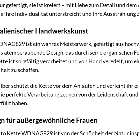
nur gefertigt, sie ist kreiert – mit Liebe zum Detail und d
as Ihre Individualität unterstreicht und Ihre Ausstrahlung
talienischer Handwerkskunst
NAG829 ist ein wahres Meisterwerk, gefertigt aus hochwer
das atemberaubende Design, das durch seine organischen Fo
tte ist sorgfältig verarbeitet und von Hand veredelt, um 
heit zu schaffen.
lber schützt die Kette vor dem Anlaufen und verleiht ihr ein
die perfekte Verarbeitung zeugen von der Leidenschaft un
füllt haben.
ign für außergewöhnliche Frauen
to Kette WDNAG829 ist von der Schönheit der Natur inspi