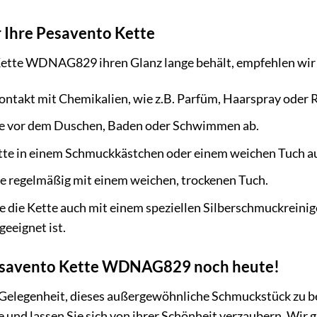
r Ihre Pesavento Kette
ette WDNAG829 ihren Glanz lange behält, empfehlen wir 
ntakt mit Chemikalien, wie z.B. Parfüm, Haarspray oder 
te vor dem Duschen, Baden oder Schwimmen ab.
tte in einem Schmuckkästchen oder einem weichen Tuch au
te regelmäßig mit einem weichen, trockenen Tuch.
e die Kette auch mit einem speziellen Silberschmuckreinige
geeignet ist.
Pesavento Kette WDNAG829 noch heute!
 Gelegenheit, dieses außergewöhnliche Schmuckstück zu be
d lassen Sie sich von ihrer Schönheit verzaubern. Wir ga