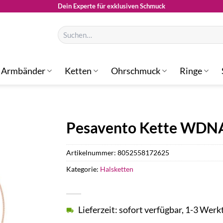
Dein Experte für exklusiven Schmuck
Suchen
nach:
Armbänder
Ketten
Ohrschmuck
Ringe
Pesavento Kette WD
Artikelnummer:
8052558172625
Kategorie:
Halsketten
Lieferzeit: sofort verfügbar, 1-3 Werk