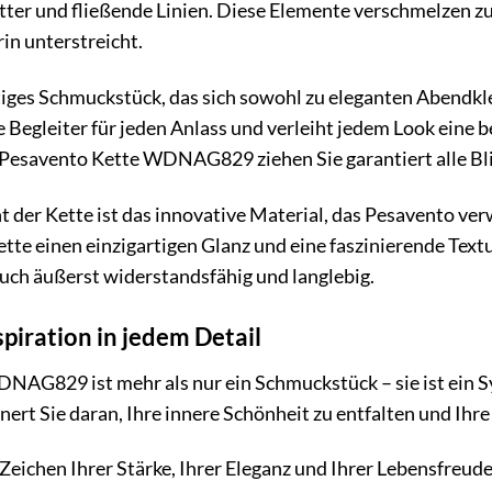
ätter und fließende Linien. Diese Elemente verschmelzen 
in unterstreicht.
itiges Schmuckstück, das sich sowohl zu eleganten Abendkle
ekte Begleiter für jeden Anlass und verleiht jedem Look ein
Pesavento Kette WDNAG829 ziehen Sie garantiert alle Blic
 der Kette ist das innovative Material, das Pesavento verw
tte einen einzigartigen Glanz und eine faszinierende Textur
uch äußerst widerstandsfähig und langlebig.
piration in jedem Detail
AG829 ist mehr als nur ein Schmuckstück – sie ist ein Sy
nert Sie daran, Ihre innere Schönheit zu entfalten und Ihre 
 Zeichen Ihrer Stärke, Ihrer Eleganz und Ihrer Lebensfreude