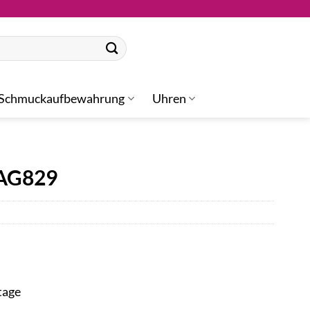
Schmuckaufbewahrung
Uhren
NAG829
tage