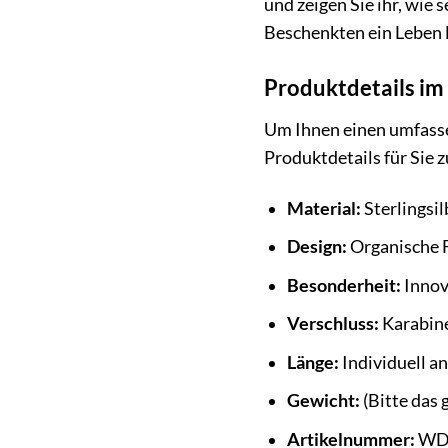
und zeigen Sie ihr, wi
Beschenkten ein Leben l
Produktdetails im
Um Ihnen einen umfasse
Produktdetails für Sie
Material:
Sterlingsil
Design:
Organische F
Besonderheit:
Innov
Verschluss:
Karabine
Länge:
Individuell a
Gewicht:
(Bitte das
Artikelnummer:
WD