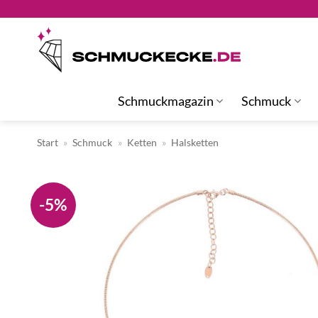
Zum
Inhalt
springen
Schmuckmagazin
Schmuck
Start
»
Schmuck
»
Ketten
»
Halsketten
-5%