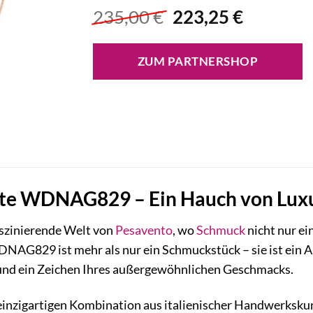
Ursprünglicher
Aktuelle
235,00
€
223,25
€
Preis
Preis
war:
ist:
ZUM PARTNERSHOP
235,00 €
223,25 €
te WDNAG829 – Ein Hauch von Luxus
faszinierende Welt von
Pesavento
, wo
Schmuck
nicht nur ei
AG829 ist mehr als nur ein Schmuckstück – sie ist ein Au
g und ein Zeichen Ihres außergewöhnlichen Geschmacks.
r einzigartigen Kombination aus italienischer Handwerksk