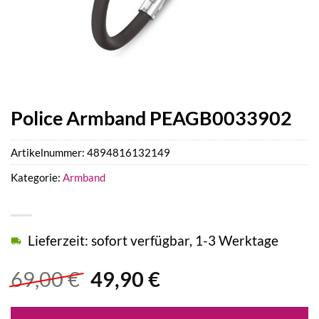
Police Armband PEAGB0033902
Artikelnummer:
4894816132149
Kategorie:
Armband
Lieferzeit: sofort verfügbar, 1-3 Werktage
Ursprünglicher
Aktueller
69,00
€
49,90
€
Preis
Preis
war:
ist: