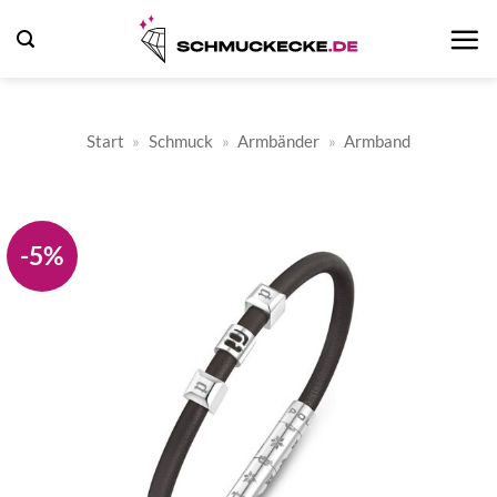
Zum
Inhalt
springen
Start
»
Schmuck
»
Armbänder
»
Armband
-5%