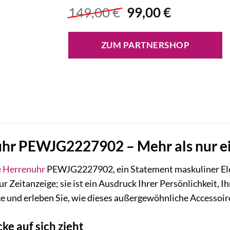
Ursprünglicher
Aktueller
149,00
€
99,00
€
Preis
Preis
war:
ist:
ZUM PARTNERSHOP
149,00 €
99,00 €.
uhr PEWJG2227902 – Mehr als nur e
e
Herrenuhr
PEWJG2227902, ein Statement maskuliner Eleg
ur Zeitanzeige; sie ist ein Ausdruck Ihrer Persönlichkeit, I
ice und erleben Sie, wie dieses außergewöhnliche Accessoire
cke auf sich zieht