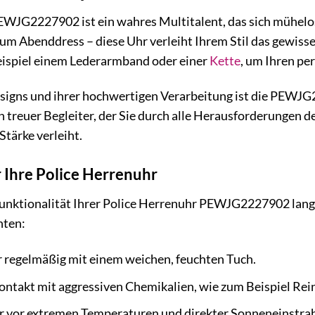
WJG2227902 ist ein wahres Multitalent, das sich mühelos 
m Abenddress – diese Uhr verleiht Ihrem Stil das gewisse
eispiel einem Lederarmband oder einer
Kette
, um Ihren per
esigns und ihrer hochwertigen Verarbeitung ist die PEWJG
n treuer Begleiter, der Sie durch alle Herausforderungen d
tärke verleiht.
 Ihre Police Herrenuhr
unktionalität Ihrer Police Herrenuhr PEWJG2227902 langfr
hten:
r regelmäßig mit einem weichen, feuchten Tuch.
ontakt mit aggressiven Chemikalien, wie zum Beispiel Rei
hr vor extremen Temperaturen und direkter Sonneneinstra