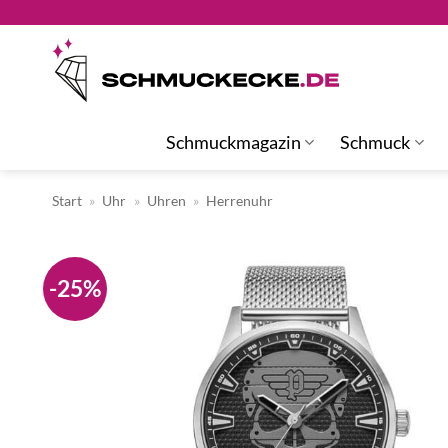
Zum
Inhalt
springen
Schmuckmagazin
Schmuck
Start
»
Uhr
»
Uhren
»
Herrenuhr
-25%