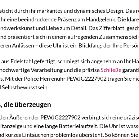
cht durch ihr markantes und dynamisches Design. Das r
 Uhr eine beeindruckende Präsenz am Handgelenk. Die klaren
dwerkskunst und Liebe zum Detail. Das Zifferblatt, geschü
nd präsentiert sich in einem aufregenden Zusammenspiel 
eren Anlässen – diese Uhr ist ein Blickfang, der Ihre Persön
s aus Edelstahl gefertigt, schmiegt sich angenehm an Ihr H
 hochwertige Verarbeitung und die präzise
Schließe
garanti
ss. Mit der Police Herrenuhr PEWJG2227902 tragen Sie nic
d Selbstbewusstsein.
s, die überzeugen
en Äußeren der PEWJG2227902 verbirgt sich eine präzise
itanzeige und eine lange Batterielaufzeit. Die Uhr ist was
und kurzes Eintauchen problemlos übersteht. So können Si