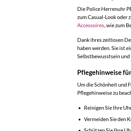
Die Police Herrenuhr PE
zum Casual-Look oder zu
Accessoires
, wie zum B
Dank ihres zeitlosen D
haben werden. Sie ist ei
Selbstbewusstsein und S
Pflegehinweise für
Um die Schönheit und F
Pflegehinweise zu beac
Reinigen Sie Ihre Uh
Vermeiden Sie den K
Schützen Sie Ihre U