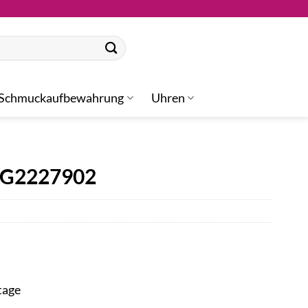
Schmuckaufbewahrung
Uhren
JG2227902
tage