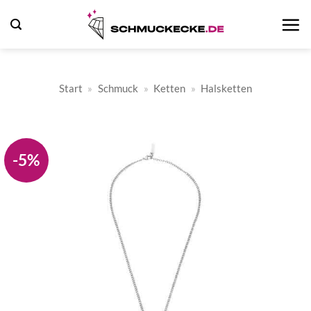
Zum
Inhalt
springen
Start
»
Schmuck
»
Ketten
»
Halsketten
-5%