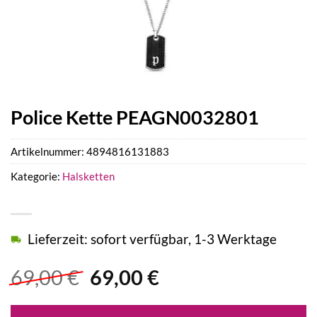
Police Kette PEAGN0032801
Artikelnummer:
4894816131883
Kategorie:
Halsketten
Lieferzeit: sofort verfügbar, 1-3 Werktage
Ursprünglicher
Aktueller
69,00
€
69,00
€
Preis
Preis
war:
ist: