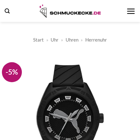
Zum
Inhalt
springen
Start
»
Uhr
»
Uhren
»
Herrenuhr
-5%