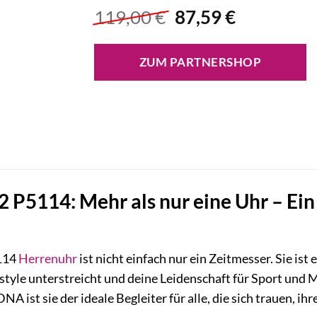
Ursprünglicher
Aktueller
119,00
€
87,59
€
Preis
Preis
war:
ist:
ZUM PARTNERSHOP
119,00 €
87,59 €.
 P5114: Mehr als nur eine Uhr – Ei
114
Herrenuhr
ist nicht einfach nur ein Zeitmesser. Sie ist
style unterstreicht und deine Leidenschaft für Sport und
 ist sie der ideale Begleiter für alle, die sich trauen, ih