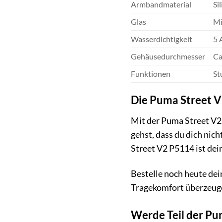
Armbandmaterial
Si
Glas
Mi
Wasserdichtigkeit
5 
Gehäusedurchmesser
Ca
Funktionen
St
Die Puma Street V
Mit der Puma Street V2 
gehst, dass du dich nic
Street V2 P5114 ist dei
Bestelle noch heute de
Tragekomfort überzeuge
Werde Teil der P