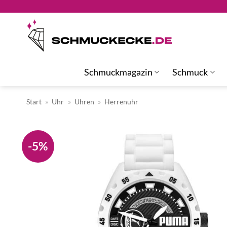
Zum
Inhalt
springen
Schmuckmagazin
Schmuck
Start
»
Uhr
»
Uhren
»
Herrenuhr
-5%