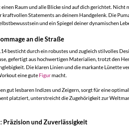
tst einen Raum und alle Blicke sind auf dich gerichtet. Nic
r kraftvollen Statements an deinem Handgelenk. Die Puma S
 Selbstbewusstsein und ein Spiegel deiner dynamischen Leb
Hommage an die Straße
4 besticht durch ein robustes und zugleich stilvolles Des
äuse, gefertigt aus hochwertigen Materialien, trotzt den H
glebigkeit. Die klaren Linien und die markante Lünette ver
Workout eine gute
Figur
macht.
nen gut lesbaren Indizes und Zeigern, sorgt für eine optima
t platziert, unterstreicht die Zugehörigkeit zur Weltmark
 Präzision und Zuverlässigkeit