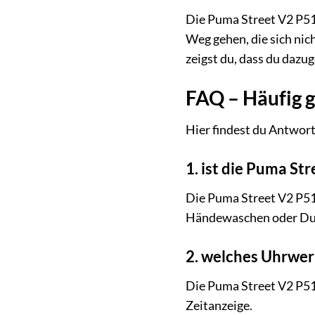
Die Puma Street V2 P511
Weg gehen, die sich nic
zeigst du, dass du dazug
FAQ – Häufig g
Hier findest du Antwort
1. ist die Puma St
Die Puma Street V2 P511
Händewaschen oder Dusc
2. welches Uhrwer
Die Puma Street V2 P51
Zeitanzeige.