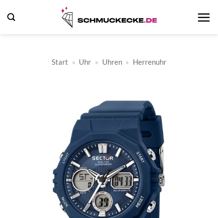
Zum
Inhalt
springen
Start
»
Uhr
»
Uhren
»
Herrenuhr