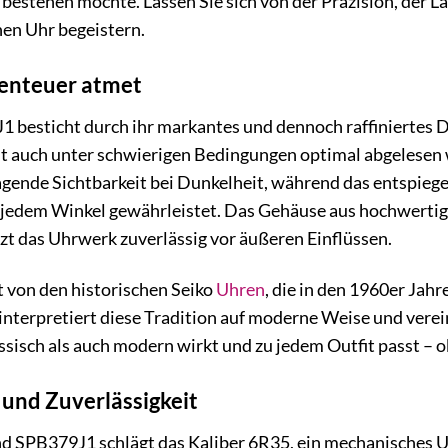
r bestehen möchte. Lassen Sie sich von der Präzision, der 
en Uhr begeistern.
benteuer atmet
 besticht durch ihr markantes und dennoch raffiniertes Des
eit auch unter schwierigen Bedingungen optimal abgelesen
agende Sichtbarkeit bei Dunkelheit, während das entspiegel
s jedem Winkel gewährleistet. Das Gehäuse aus hochwertig
t das Uhrwerk zuverlässig vor äußeren Einflüssen.
rt von den historischen Seiko
Uhren
, die in den 1960er Ja
terpretiert diese Tradition auf moderne Weise und verein
ssisch als auch modern wirkt und zu jedem Outfit passt – ob
 und Zuverlässigkeit
nd SPB379J1 schlägt das Kaliber 6R35, ein mechanisches 