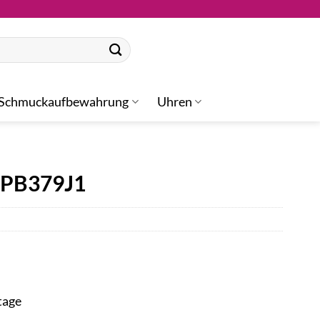
Schmuckaufbewahrung
Uhren
 SPB379J1
tage