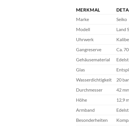
MERKMAL
DETA
Marke
Seiko
Modell
Land 
Uhrwerk
Kalib
Gangreserve
Ca. 7
Gehäusematerial
Edelst
Glas
Entspi
Wasserdichtigkeit
20 bar
Durchmesser
42 m
Höhe
12,9 
Armband
Edelst
Besonderheiten
Kompa