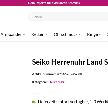
Dein Experte für exklusiven Schmuck
Suchen
nach:
Armbänder
Ketten
Ohrschmuck
Ringe
Seiko Herrenuhr Land
Artikelnummer:
4954628249630
Kategorie:
Herrenuhr
Lieferzeit: sofort verfügbar, 1-3 Werk