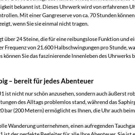
igkeit bekannt ist. Dieses Uhrwerk wird von erfahrenen Uh
trollen. Mit einer Gangreserve von ca. 70 Stunden können 
zeigt, wenn Sie sie einmal nicht tragen.
t über 24 Steine, die für eine reibungslose Funktion und 
er Frequenz von 21.600 Halbschwingungen pro Stunde, was
 können Sie das faszinierende Innenleben des Uhrwerks b
ig – bereit für jedes Abenteuer
1 ist nicht nur schön anzusehen, sondern auch äußerst ro
stungen des Alltags problemlos stand, während das Saphirgl
20 bar (200 Metern) ermöglicht es Ihnen, die Uhr auch be
olle Wanderung unternehmen, einen aufregenden Tauchgang 
ist der perfekte Begleiter für alle Ihre Abenteuer. Sie ist e