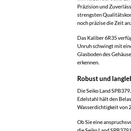
Präzision und Zuverläss
strengsten Qualitätskon
noch präzise die Zeit an
Das Kaliber 6R35 verfüg
Unruh schwingt mit ein
Glasboden des Gehäuses
erkennen.
Robust und langleb
Die Seiko Land SPB379J
Edelstahl hält den Bela
Wasserdichtigkeit von 
Ob Sie eine anspruchsv
die Seiko Land SPB379J1 