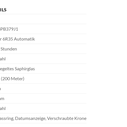
ILS
SPB379J1
er 6R35 Automatik
0 Stunden
ahl
egeltes Saphirglas
 (200 Meter)
m
mm
ahl
ssring, Datumsanzeige, Verschraubte Krone