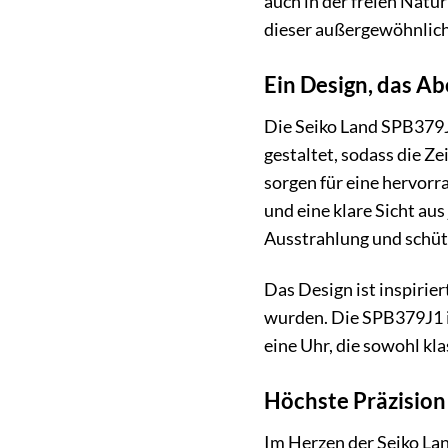
auch in der freien Natu
dieser außergewöhnlich
Ein Design, das A
Die Seiko Land SPB379J1
gestaltet, sodass die Z
sorgen für eine hervorr
und eine klare Sicht au
Ausstrahlung und schütz
Das Design ist inspirie
wurden. Die SPB379J1 in
eine Uhr, die sowohl kla
Höchste Präzision
Im Herzen der Seiko La