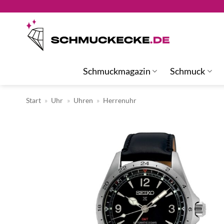
Zum
Inhalt
springen
Schmuckmagazin
Schmuck
Start
»
Uhr
»
Uhren
»
Herrenuhr