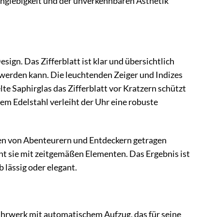
Langlebigkeit und der unverkennbaren Ästhetik
ign. Das Zifferblatt ist klar und übersichtlich
 werden kann. Die leuchtenden Zeiger und Indizes
te Saphirglas das Zifferblatt vor Kratzern schützt
em Edelstahl verleiht der Uhr eine robuste
hren von Abenteurern und Entdeckern getragen
t sie mit zeitgemäßen Elementen. Das Ergebnis ist
 lässig oder elegant.
Uhrwerk mit automatischem Aufzug, das für seine