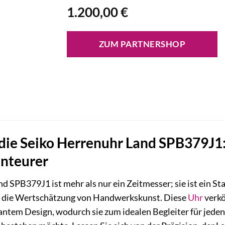
1.200,00
€
ZUM PARTNERSHOP
die Seiko Herrenuhr Land SPB379J1:
nteurer
d SPB379J1 ist mehr als nur ein Zeitmesser; sie ist ein St
r die Wertschätzung von Handwerkskunst. Diese
Uhr
verkö
antem Design, wodurch sie zum idealen Begleiter für jed