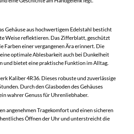
 und eine Geschichte am Handgelenk legt.
Das Gehäuse aus hochwertigem Edelstahl besticht
te Weise reflektieren. Das Zifferblatt, geschützt
ie Farben einer vergangenen Ära erinnert. Die
 eine optimale Ablesbarkeit auch bei Dunkelheit
n und bietet eine praktische Funktion im Alltag.
rk Kaliber 4R36. Dieses robuste und zuverlässige
1 Stunden. Durch den Glasboden des Gehäuses
ein wahrer Genuss für Uhrenliebhaber.
inen angenehmen Tragekomfort und einen sicheren
hentliches Öffnen der Uhr und unterstreicht die