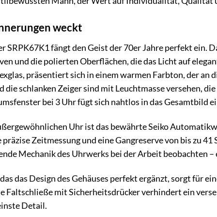
stilbewussten Mann, der Wert auf Individualität, Qualität
rinnerungen weckt
r SRPK67K1 fängt den Geist der 70er Jahre perfekt ein. 
en und die polierten Oberflächen, die das Licht auf elegan
exglas, präsentiert sich in einem warmen Farbton, der an d
d die schlanken Zeiger sind mit Leuchtmasse versehen, die
msfenster bei 3 Uhr fügt sich nahtlos in das Gesamtbild ei
ußergewöhnlichen Uhr ist das bewährte Seiko Automatikwe
e präzise Zeitmessung und eine Gangreserve von bis zu 4
rende Mechanik des Uhrwerks bei der Arbeit beobachten – 
das das Design des Gehäuses perfekt ergänzt, sorgt für e
 Faltschließe mit Sicherheitsdrücker verhindert ein verse
einste Detail.