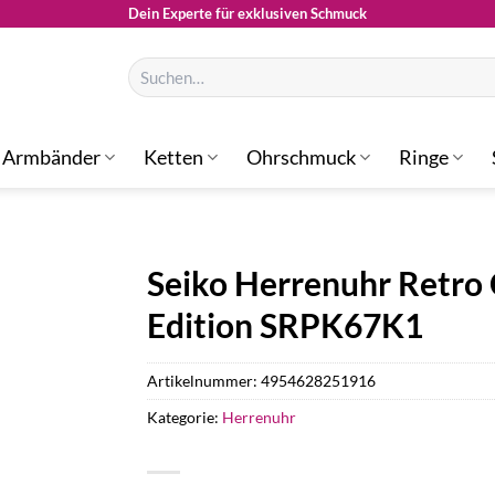
Dein Experte für exklusiven Schmuck
Suchen
nach:
Armbänder
Ketten
Ohrschmuck
Ringe
Seiko Herrenuhr Retro C
Edition SRPK67K1
Artikelnummer:
4954628251916
Kategorie:
Herrenuhr