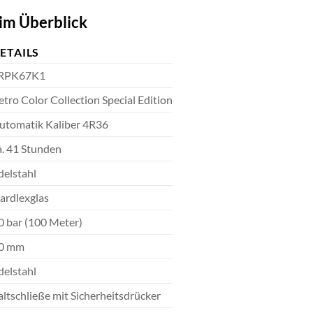
im Überblick
ETAILS
RPK67K1
etro Color Collection Special Edition
utomatik Kaliber 4R36
a. 41 Stunden
delstahl
ardlexglas
0 bar (100 Meter)
0 mm
delstahl
altschließe mit Sicherheitsdrücker