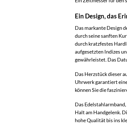
Ein Zeitmesser für den 
Ein Design, das E
Das markante Design de
durch seine sanften Kurv
durch kratzfestes Hardl
aufgesetzten Indizes un
gewährleistet. Das Datu
Das Herzstück dieser a
Uhrwerk garantiert ein
können Sie die faszinie
Das Edelstahlarmband, 
Halt am Handgelenk. Die
hohe Qualität bis ins kl