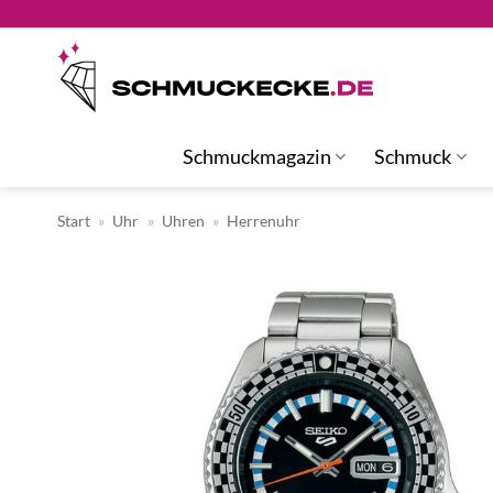
Zum
Inhalt
springen
Schmuckmagazin
Schmuck
Start
»
Uhr
»
Uhren
»
Herrenuhr