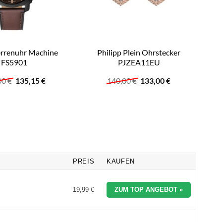
errenuhr Machine
Philipp Plein Ohrstecker
A
FS5901
PJZEA11EU
Ursprünglicher
Aktueller
Ursprünglicher
Aktueller
00
€
135,15
€
140,00
€
133,00
€
Preis
Preis
Preis
Preis
war:
ist:
war:
ist:
159,00 €
135,15 €.
140,00 €
133,00 €.
PREIS
KAUFEN
19,99 €
ZUM TOP ANGEBOT »