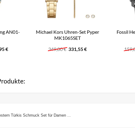
ing AN01-
Michael Kors Uhren-Set Pyper
Fossil H
MK1065SET
prünglicher
Aktueller
Ursprünglicher
Aktueller
,95
€
349,00
€
331,55
€
159,
is
Preis
Preis
Preis
:
ist:
war:
ist:
00 €
70,95 €.
349,00 €
331,55 €.
rodukte:
ern Türkis Schmuck Set für Damen ...