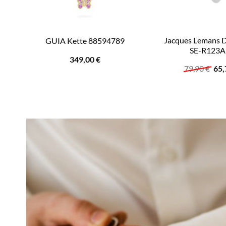
Jacques Lemans 
GUIA Kette 88594789
SE-R123A
349,00
€
Urs
79,90
€
65
Pre
war
79,