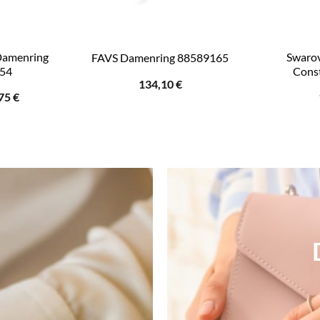
Damenring
Swaro
FAVS Damenring 88589165
54
Cons
134,10
€
prünglicher
Aktueller
,75
€
is
Preis
:
ist:
90 €
65,75 €.