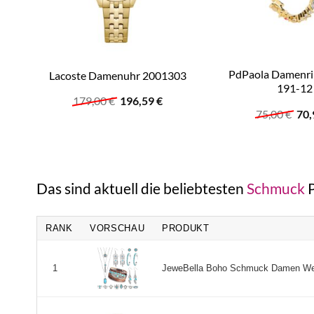
PdPaola Damenr
Lacoste Damenuhr 2001303
191-12
Ursprünglicher
Aktueller
179,00
€
196,59
€
Preis
Preis
Urs
75,00
€
70
war:
ist:
Pre
179,00 €
196,59 €.
war
75,
Das sind aktuell die beliebtesten
Schmuck
P
RANK
VORSCHAU
PRODUKT
JeweBella Boho Schmuck Damen West
1