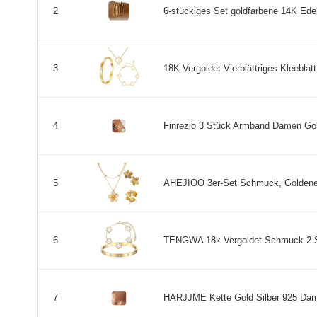
6-stückiges Set goldfarbene 14K Ede
2
18K Vergoldet Vierblättriges Kleeblat
3
Finrezio 3 Stück Armband Damen Gol
4
AHEJIOO 3er-Set Schmuck, Goldene 
5
TENGWA 18k Vergoldet Schmuck 2 St
6
HARJJME Kette Gold Silber 925 Damen
7