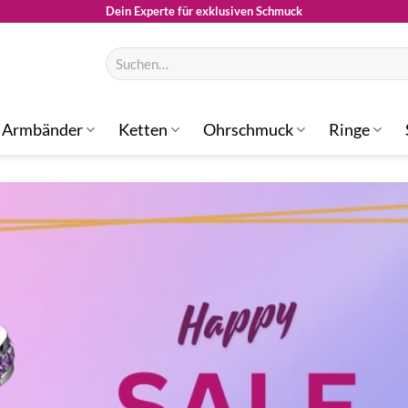
Dein Experte für exklusiven Schmuck
Suchen
nach:
Armbänder
Ketten
Ohrschmuck
Ringe