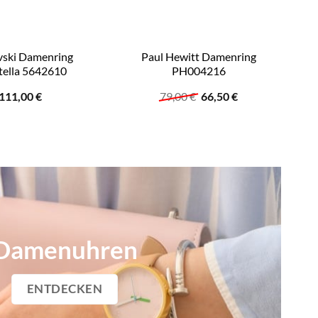
vski Damenring
Paul Hewitt Damenring
tella 5642610
PH004216
Ursprünglicher
Aktueller
111,00
€
79,00
€
66,50
€
Preis
Preis
war:
ist:
79,00 €
66,50 €.
Damenuhren
ENTDECKEN