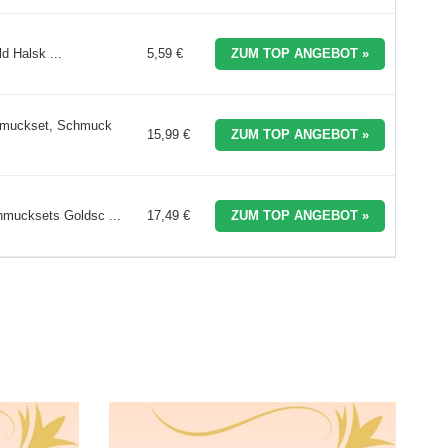
d Halsk ...
5,59 €
ZUM TOP ANGEBOT »
hmuckset, Schmuck
15,99 €
ZUM TOP ANGEBOT »
mucksets Goldsc ...
17,49 €
ZUM TOP ANGEBOT »