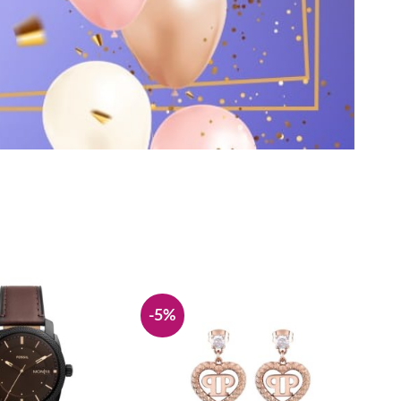
-5%
-22