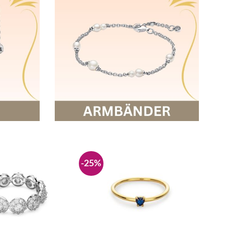
-25%
-30